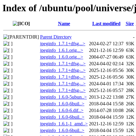
Index of /ubuntu/pool/universe/
Name
Last modified
Size
Parent Directory
-
jpeginfo_1.7.1+dfsg...>
2024-02-27 12:37
93K
jpeginfo_1.6.1.orig...>
2021-12-16 12:59
63K
jpeginfo_1.6.0.orig...>
2004-07-27 06:49
63K
jpeginfo_1.7.1+dfsg-..>
2024-04-02 02:14
32K
jpeginfo_1.7.1+dfsg-..>
2025-12-16 05:56
30K
jpeginfo_1.7.1+dfsg-..>
2025-12-16 05:56
30K
jpeginfo_1.7.1+dfsg-..>
2024-04-01 17:34
30K
jpeginfo_1.7.1+dfsg-..>
2025-12-16 05:57
28K
jpeginfo_1.6.0-5ubun..>
2013-12-22 13:08
27K
jpeginfo_1.6.0-6buil..>
2018-04-04 15:58
26K
jpeginfo_1.6.0-6.dif..>
2014-07-28 10:08
26K
jpeginfo_1.6.0-6buil..>
2018-04-04 15:59
12K
jpeginfo_1.6.1-1_amd..>
2021-12-16 12:59
12K
jpeginfo_1.6.0-6buil..>
2018-04-04 15:59
12K