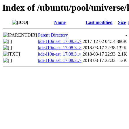
Index of /ubuntu/pool/universe/
Name
Last modified
Size
Parent Directory
-
kde-l10n-ast_17.08.3..>
2017-12-02 04:14
386K
kde-l10n-ast_17.08.3..>
2018-03-17 22:38
132K
kde-l10n-ast_17.08.3..>
2018-03-17 22:33
2.1K
kde-l10n-ast_17.08.3..>
2018-03-17 22:33
12K