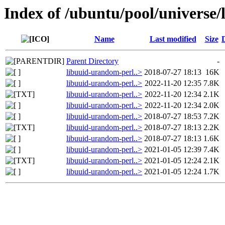
Index of /ubuntu/pool/universe
Name
Last modified
Size
Parent Directory
-
libuuid-urandom-perl..>
2018-07-27 18:13
16K
libuuid-urandom-perl..>
2022-11-20 12:35
7.8K
libuuid-urandom-perl..>
2022-11-20 12:34
2.1K
libuuid-urandom-perl..>
2022-11-20 12:34
2.0K
libuuid-urandom-perl..>
2018-07-27 18:53
7.2K
libuuid-urandom-perl..>
2018-07-27 18:13
2.2K
libuuid-urandom-perl..>
2018-07-27 18:13
1.6K
libuuid-urandom-perl..>
2021-01-05 12:39
7.4K
libuuid-urandom-perl..>
2021-01-05 12:24
2.1K
libuuid-urandom-perl..>
2021-01-05 12:24
1.7K